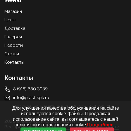
Меню
Магазин
Цены
Доставка
Галерея
Новости
Статьи
Контакты
Контакты
8 (916) 680 3939
info@plast-spk.ru
г. Москва, ул. Намёткина, д.10А, пом. 2/4, оф. 461
Для улучшения качества обслуживания на сайте
используются cookie-файлы. Продолжая
использование сайта, вы соглашаетесь с нашей
2026 © ООО «СПК Стройпласт».
политикой использования cookie
Подробнее...
Все права защищены.
Политика конфиденциальности